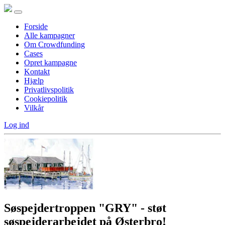
Forside
Alle kampagner
Om Crowdfunding
Cases
Opret kampagne
Kontakt
Hjælp
Privatlivspolitik
Cookiepolitik
Vilkår
Log ind
Søspejdertroppen "GRY" - støt
søspejderarbejdet på Østerbro!