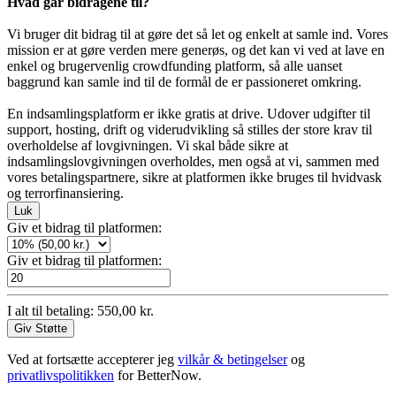
Hvad går bidragene til?
Vi bruger dit bidrag til at gøre det så let og enkelt at samle ind. Vores
mission er at gøre verden mere generøs, og det kan vi ved at lave en
enkel og brugervenlig crowdfunding platform, så alle uanset
baggrund kan samle ind til de formål de er passioneret omkring.
En indsamlingsplatform er ikke gratis at drive. Udover udgifter til
support, hosting, drift og viderudvikling så stilles der store krav til
overholdelse af lovgivningen. Vi skal både sikre at
indsamlingslovgivningen overholdes, men også at vi, sammen med
vores betalingspartnere, sikre at platformen ikke bruges til hvidvask
og terrorfinansiering.
Luk
Giv et bidrag til platformen:
Giv et bidrag til platformen:
I alt til betaling:
550,00 kr.
Giv Støtte
Ved at fortsætte accepterer jeg
vilkår & betingelser
og
privatlivspolitikken
for BetterNow.