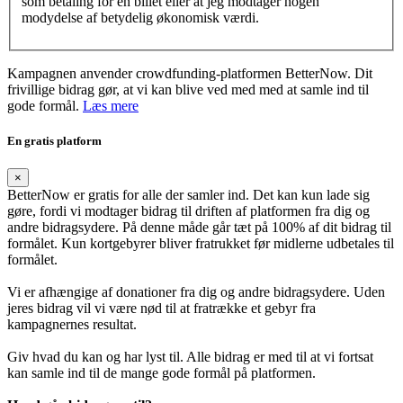
som betaling for en billet eller at jeg modtager nogen
modydelse af betydelig økonomisk værdi.
Kampagnen anvender crowdfunding-platformen BetterNow. Dit
frivillige bidrag gør, at vi kan blive ved med med at samle ind til
gode formål.
Læs mere
En gratis platform
×
BetterNow er gratis for alle der samler ind. Det kan kun lade sig
gøre, fordi vi modtager bidrag til driften af platformen fra dig og
andre bidragsydere. På denne måde går tæt på 100% af dit bidrag til
formålet. Kun kortgebyrer bliver fratrukket før midlerne udbetales til
formålet.
Vi er afhængige af donationer fra dig og andre bidragsydere. Uden
jeres bidrag vil vi være nød til at fratrække et gebyr fra
kampagnernes resultat.
Giv hvad du kan og har lyst til. Alle bidrag er med til at vi fortsat
kan samle ind til de mange gode formål på platformen.