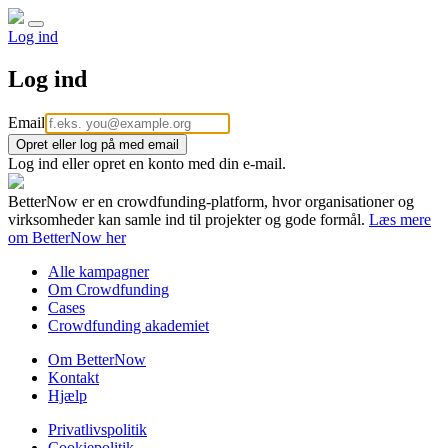
Log ind
Log ind
Email
Opret eller log på med email
Log ind eller opret en konto med din e-mail.
BetterNow er en crowdfunding-platform, hvor organisationer og
virksomheder kan samle ind til projekter og gode formål.
Læs mere
om BetterNow her
Alle kampagner
Om Crowdfunding
Cases
Crowdfunding akademiet
Om BetterNow
Kontakt
Hjælp
Privatlivspolitik
Cookiepolitik