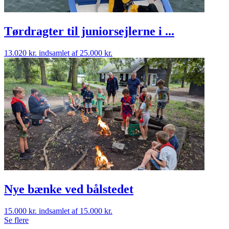
Tørdragter til juniorsejlerne i ...
13.020 kr.
indsamlet af 25.000 kr.
Nye bænke ved bålstedet
15.000 kr.
indsamlet af 15.000 kr.
Se flere