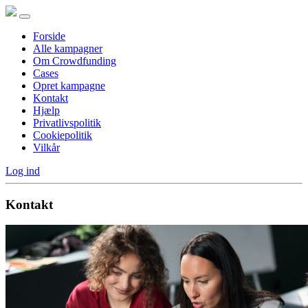
Forside
Alle kampagner
Om Crowdfunding
Cases
Opret kampagne
Kontakt
Hjælp
Privatlivspolitik
Cookiepolitik
Vilkår
Log ind
Kontakt