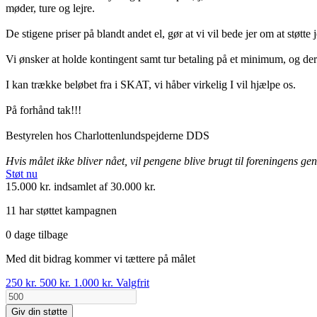
møder, ture og lejre.
De stigene priser på blandt andet el, gør at vi vil bede jer om at støtt
Vi ønsker at holde kontingent samt tur betaling på et minimum, og der
I kan trække beløbet fra i SKAT, vi håber virkelig I vil hjælpe os.
På forhånd tak!!!
Bestyrelen hos Charlottenlundspejderne DDS
Hvis målet ikke bliver nået, vil pengene blive brugt til foreningens ge
Støt nu
15.000 kr.
indsamlet af 30.000 kr.
11 har støttet kampagnen
0 dage tilbage
Med dit bidrag kommer vi tættere på målet
250 kr.
500 kr.
1.000 kr.
Valgfrit
Giv din støtte