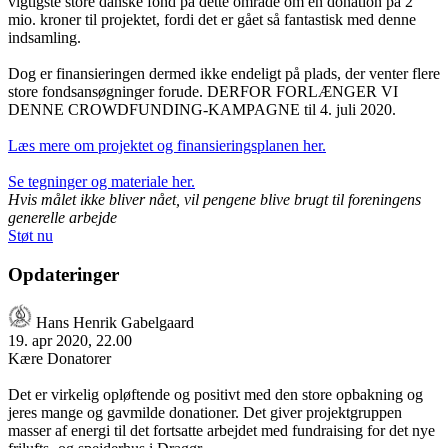
vigtigste store danske fond på dette område om en donation på 2
mio. kroner til projektet, fordi det er gået så fantastisk med denne
indsamling.
Dog er finansieringen dermed ikke endeligt på plads, der venter flere
store fondsansøgninger forude. DERFOR FORLÆNGER VI
DENNE CROWDFUNDING-KAMPAGNE til 4. juli 2020.
Læs mere om projektet og finansieringsplanen her.
Se tegninger og materiale her.
Hvis målet ikke bliver nået, vil pengene blive brugt til foreningens
generelle arbejde
Støt nu
Opdateringer
Hans Henrik Gabelgaard
19. apr 2020, 22.00
Kære Donatorer
Det er virkelig opløftende og positivt med den store opbakning og
jeres mange og gavmilde donationer. Det giver projektgruppen
masser af energi til det fortsatte arbejdet med fundraising for det nye