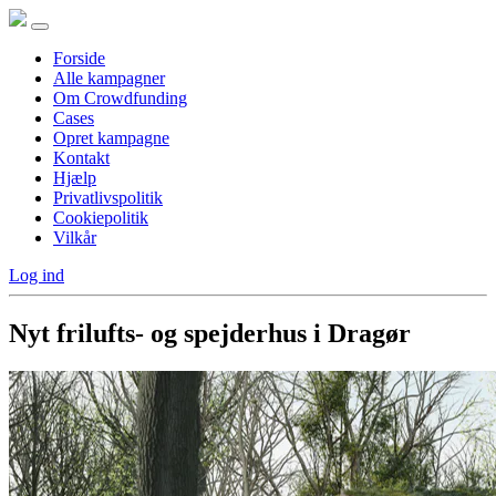
Forside
Alle kampagner
Om Crowdfunding
Cases
Opret kampagne
Kontakt
Hjælp
Privatlivspolitik
Cookiepolitik
Vilkår
Log ind
Nyt frilufts- og spejderhus i Dragør