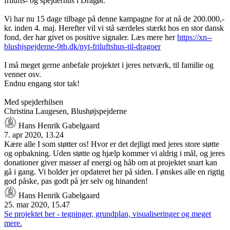
frilufts- og spejderhus i Dragør.
Vi har nu 15 dage tilbage på denne kampagne for at nå de 200.000,-
kr. inden 4. maj. Herefter vil vi stå særdeles stærkt hos en stor dansk
fond, der har givet os positive signaler. Læs mere her
https://xn--
blushjspejderne-9tb.dk/nyt-friluftshus-til-dragoer
I må meget gerne anbefale projektet i jeres netværk, til familie og
venner osv.
Endnu engang stor tak!
Med spejderhilsen
Christina Laugesen, Blushøjspejderne
Hans Henrik Gabelgaard
7. apr 2020, 13.24
Kære alle I som støtter os! Hvor er det dejligt med jeres store støtte
og opbakning. Uden støtte og hjælp kommer vi aldrig i mål, og jeres
donationer giver masser af energi og håb om at projektet snart kan
gå i gang. Vi holder jer opdateret her på siden. I ønskes alle en rigtig
god påske, pas godt på jer selv og hinanden!
Hans Henrik Gabelgaard
25. mar 2020, 15.47
Se projektet her - tegninger, grundplan, visualiseringer og meget
mere.